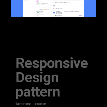
Responsive
Design
pattern
Illustrations – skeleton