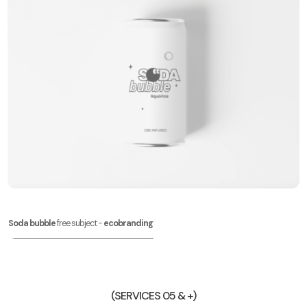
Soda bubble
free subject -
ecobranding
(SERVICES 05 & +)